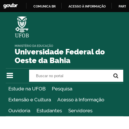
COMUNICA BR
ACESSO À INFORMAÇÃO
PARTI
IR
PARA
O
CONTEÚDO
MINISTÉRIO DA EDUCAÇÃO
Universidade Federal do
Oeste da Bahia
Buscar no portal
Buscar no portal
Estude na UFOB
Pesquisa
Extensão e Cultura
Acesso à Informação
Ouvidoria
Estudantes
Servidores