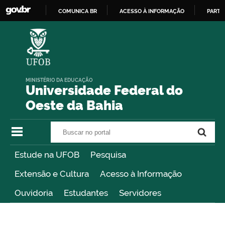
COMUNICA BR
ACESSO À INFORMAÇÃO
PARTI
IR
PARA
O
CONTEÚDO
MINISTÉRIO DA EDUCAÇÃO
Universidade Federal do
Oeste da Bahia
Buscar no portal
Buscar no portal
Estude na UFOB
Pesquisa
Extensão e Cultura
Acesso à Informação
Ouvidoria
Estudantes
Servidores