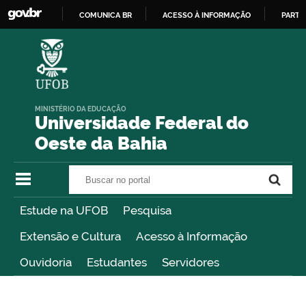
COMUNICA BR
ACESSO À INFORMAÇÃO
PARTI
IR
PARA
O
CONTEÚDO
MINISTÉRIO DA EDUCAÇÃO
Universidade Federal do
Oeste da Bahia
Buscar no portal
Buscar no portal
Estude na UFOB
Pesquisa
Extensão e Cultura
Acesso à Informação
Ouvidoria
Estudantes
Servidores