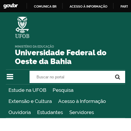
COMUNICA BR
ACESSO À INFORMAÇÃO
PARTI
IR
PARA
O
CONTEÚDO
MINISTÉRIO DA EDUCAÇÃO
Universidade Federal do
Oeste da Bahia
Buscar no portal
Buscar no portal
Estude na UFOB
Pesquisa
Extensão e Cultura
Acesso à Informação
Ouvidoria
Estudantes
Servidores