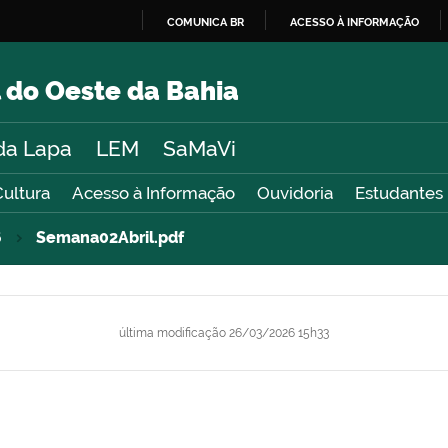
COMUNICA BR
ACESSO À INFORMAÇÃO
IR
PARA
 do Oeste da Bahia
O
CONTEÚDO
da Lapa
LEM
SaMaVi
Cultura
Acesso à Informação
Ouvidoria
Estudantes
6
Semana02Abril.pdf
última modificação
26/03/2026 15h33