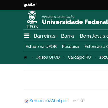
MINISTÉRIO DA EDUCAÇÃO
Universidade Federal
Barreiras
Barra
Bom Jesus 
Estude na UFOB
Pesquisa
Extensão e 
Já sou UFOB
Cardápio RU
202
Semana02Abril.pdf
— 214 KB