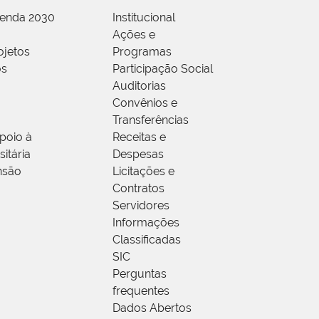
genda 2030
Institucional
Ações e
ojetos
Programas
os
Participação Social
Auditorias
Convênios e
Transferências
poio à
Receitas e
itária
Despesas
nsão
Licitações e
Contratos
Servidores
Informações
Classificadas
SIC
Perguntas
frequentes
Dados Abertos