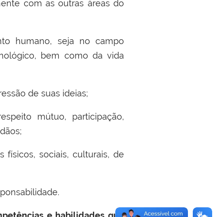
nente com as outras áreas do
ento humano, seja no campo
ecnológico, bem como da vida
essão de suas ideias;
espeito mútuo, participação,
adãos;
sicos, sociais, culturais, de
sponsabilidade.
petências e habilidades que