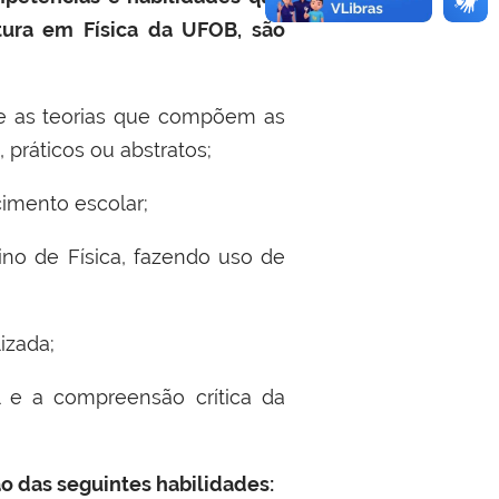
tura em Física da UFOB, são
s e as teorias que compõem as
 práticos ou abstratos;
cimento escolar;
ino de Física, fazendo uso de
lizada;
l e a compreensão crítica da
 das seguintes habilidades: