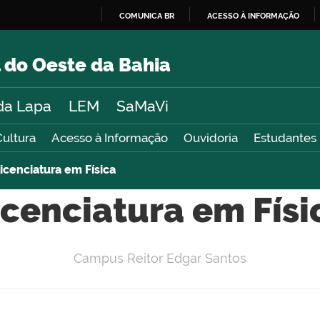
COMUNICA BR
ACESSO À INFORMAÇÃO
IR
PARA
 do Oeste da Bahia
O
CONTEÚDO
da Lapa
LEM
SaMaVi
Cultura
Acesso à Informação
Ouvidoria
Estudantes
icenciatura em Física
icenciatura em Físi
Campus Reitor Edgar Santos