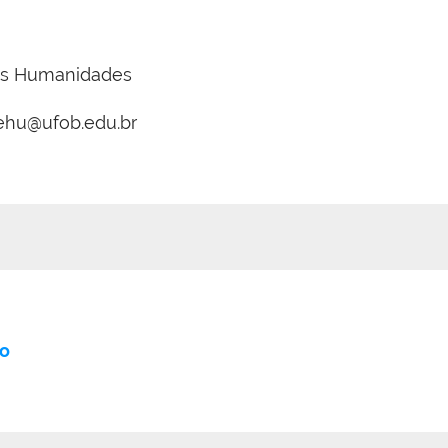
as Humanidades
ehu@ufob.edu.br
so