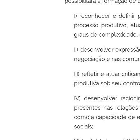
possibilitará a formação de
I) reconhecer e definir
processo produtivo, atu
graus de complexidade, 
II) desenvolver express
negociação e nas comuni
III) refletir e atuar cr
produtiva sob seu contr
IV) desenvolver racioc
presentes nas relações 
como a capacidade de exp
sociais;