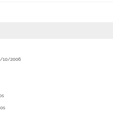
/10/2006
os
nos