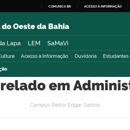
COMUNICA BR
ACESSO À INFORMAÇÃO
IR
PARA
 do Oeste da Bahia
O
CONTEÚDO
da Lapa
LEM
SaMaVi
Cultura
Acesso à Informação
Ouvidoria
Estudantes
ção
relado em Adminis
Campus Reitor Edgar Santos