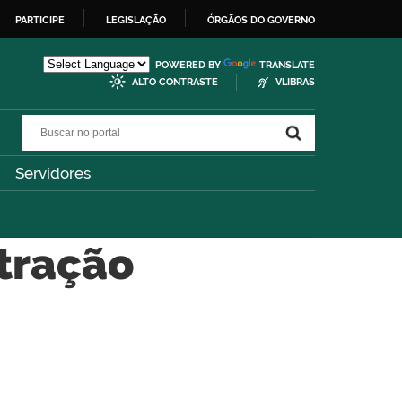
PARTICIPE
LEGISLAÇÃO
ÓRGÃOS DO GOVERNO
POWERED BY
TRANSLATE
ALTO CONTRASTE
VLIBRAS
Buscar no portal
Buscar no portal
Servidores
tração