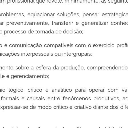
 um profissional que revele, minimamente, as seguint
 problemas, equacionar soluções, pensar estrategic
ar preventivamente, transferir e generalizar conh
o processo de tomada de decisão;
ão e comunicação compatíveis com o exercício profis
cações interpessoais ou intergrupais;
iticamente sobre a esfera da produção, compreendend
ole e gerenciamento;
ínio lógico, crítico e analítico para operar com 
formais e causais entre fenômenos produtivos, adm
ressar-se de modo crítico e criativo diante dos dif