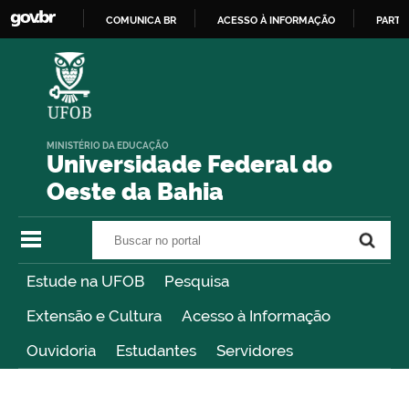
COMUNICA BR
ACESSO À INFORMAÇÃO
PARTI
IR
PARA
O
CONTEÚDO
MINISTÉRIO DA EDUCAÇÃO
Universidade Federal do
Oeste da Bahia
Buscar no portal
Buscar no portal
Estude na UFOB
Pesquisa
Extensão e Cultura
Acesso à Informação
Ouvidoria
Estudantes
Servidores