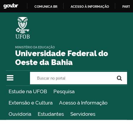
COMUNICA BR
ACESSO À INFORMAÇÃO
PARTI
IR
PARA
O
CONTEÚDO
MINISTÉRIO DA EDUCAÇÃO
Universidade Federal do
Oeste da Bahia
Buscar no portal
Buscar no portal
Estude na UFOB
Pesquisa
Extensão e Cultura
Acesso à Informação
Ouvidoria
Estudantes
Servidores