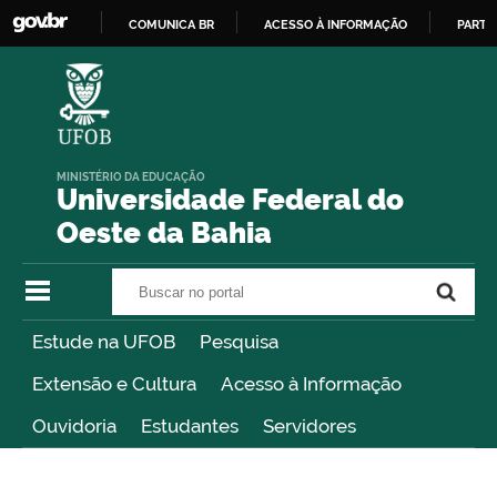
COMUNICA BR
ACESSO À INFORMAÇÃO
PARTI
IR
PARA
O
CONTEÚDO
MINISTÉRIO DA EDUCAÇÃO
Universidade Federal do
Oeste da Bahia
Buscar no portal
Buscar no portal
Estude na UFOB
Pesquisa
Extensão e Cultura
Acesso à Informação
Ouvidoria
Estudantes
Servidores