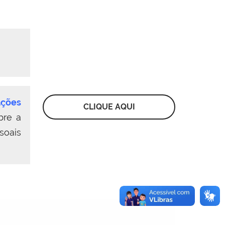
ações
CLIQUE AQUI
bre a
soais