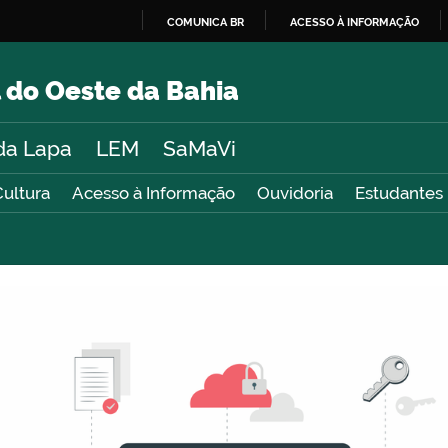
COMUNICA BR
ACESSO À INFORMAÇÃO
IR
PARA
 do Oeste da Bahia
O
CONTEÚDO
da Lapa
LEM
SaMaVi
Cultura
Acesso à Informação
Ouvidoria
Estudantes