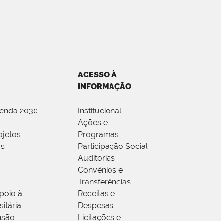
ACESSO À
INFORMAÇÃO
genda 2030
Institucional
Ações e
ojetos
Programas
os
Participação Social
Auditorias
Convênios e
Transferências
poio à
Receitas e
itária
Despesas
nsão
Licitações e