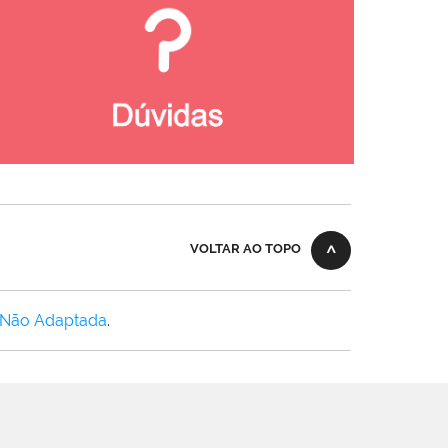
VOLTAR AO TOPO
 Não Adaptada
.