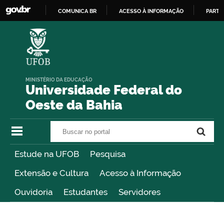
COMUNICA BR
ACESSO À INFORMAÇÃO
PARTI
IR
PARA
O
CONTEÚDO
MINISTÉRIO DA EDUCAÇÃO
Universidade Federal do
Oeste da Bahia
Buscar no portal
Buscar no portal
Estude na UFOB
Pesquisa
Extensão e Cultura
Acesso à Informação
Ouvidoria
Estudantes
Servidores