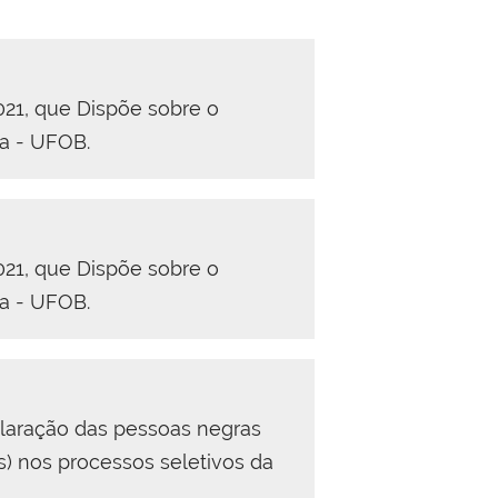
021
,
que Dispõe sobre o
ia - UFOB
.
021
,
que Dispõe sobre o
ia - UFOB
.
claração das pessoas negras
s) nos processos seletivos da