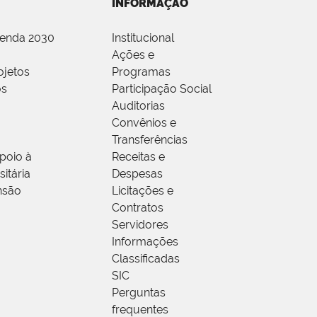
INFORMAÇÃO
genda 2030
Institucional
Ações e
ojetos
Programas
os
Participação Social
Auditorias
Convênios e
Transferências
poio à
Receitas e
itária
Despesas
nsão
Licitações e
Contratos
Servidores
Informações
Classificadas
SIC
Perguntas
frequentes