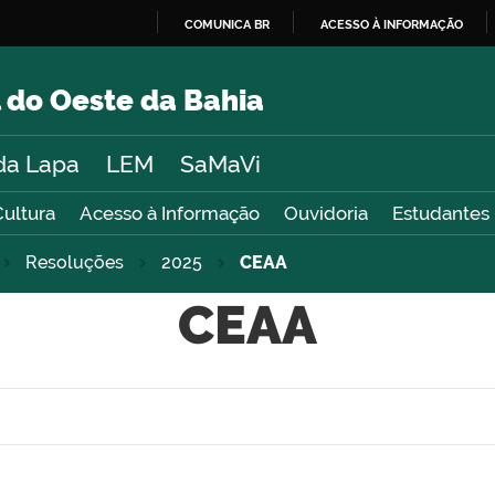
COMUNICA BR
ACESSO À INFORMAÇÃO
IR
PARA
 do Oeste da Bahia
O
CONTEÚDO
da Lapa
LEM
SaMaVi
Cultura
Acesso à Informação
Ouvidoria
Estudantes
Resoluções
2025
CEAA
CEAA