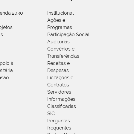
genda 2030
Institucional
Ações e
ojetos
Programas
os
Participação Social
Auditorias
Convênios e
Transferências
poio à
Receitas e
itária
Despesas
nsão
Licitações e
Contratos
Servidores
Informações
Classificadas
SIC
Perguntas
frequentes