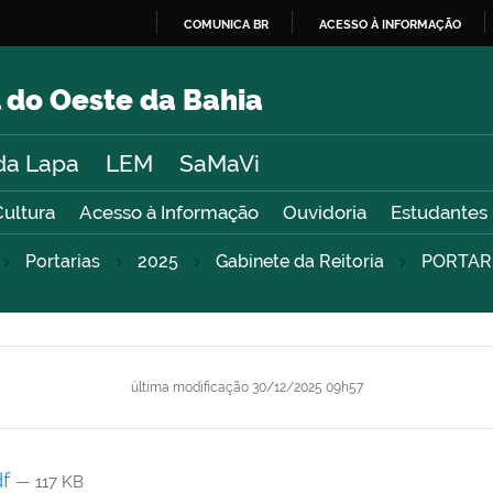
COMUNICA BR
ACESSO À INFORMAÇÃO
IR
PARA
 do Oeste da Bahia
O
CONTEÚDO
da Lapa
LEM
SaMaVi
Cultura
Acesso à Informação
Ouvidoria
Estudantes
Portarias
2025
Gabinete da Reitoria
PORTAR
última modificação
30/12/2025 09h57
df
— 117 KB