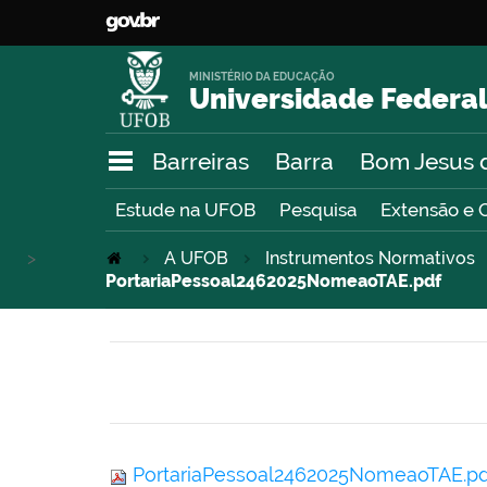
MINISTÉRIO DA EDUCAÇÃO
Universidade Federal
Barreiras
Barra
Bom Jesus 
Estude na UFOB
Pesquisa
Extensão e 
>
A UFOB
Instrumentos Normativos
PortariaPessoal2462025NomeaoTAE.pdf
PortariaPessoal2462025NomeaoTAE.p