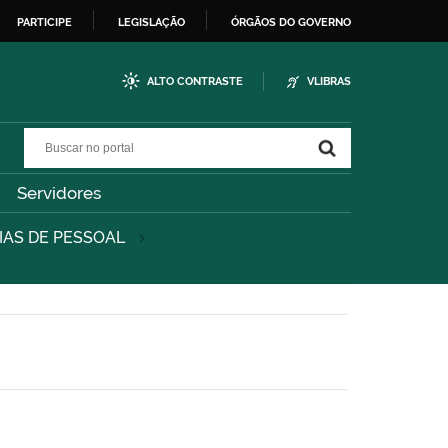
PARTICIPE
LEGISLAÇÃO
ÓRGÃOS DO GOVERNO
ALTO CONTRASTE
VLIBRAS
Buscar no portal
Buscar no portal
Servidores
IAS DE PESSOAL