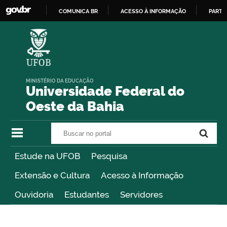
COMUNICA BR
ACESSO À INFORMAÇÃO
PARTI
IR
PARA
O
CONTEÚDO
MINISTÉRIO DA EDUCAÇÃO
Universidade Federal do
Oeste da Bahia
Buscar no portal
Buscar no portal
Estude na UFOB
Pesquisa
Extensão e Cultura
Acesso à Informação
Ouvidoria
Estudantes
Servidores