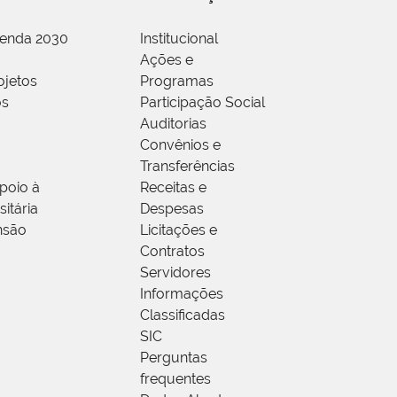
genda 2030
Institucional
Ações e
ojetos
Programas
os
Participação Social
Auditorias
Convênios e
Transferências
poio à
Receitas e
itária
Despesas
nsão
Licitações e
Contratos
Servidores
Informações
Classificadas
SIC
Perguntas
frequentes