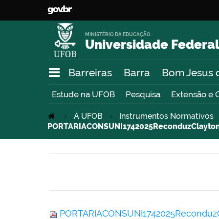
MINISTÉRIO DA EDUCAÇÃO
Universidade Federal
Barreiras
Barra
Bom Jesus 
Estude na UFOB
Pesquisa
Extensão e 
A UFOB
Instrumentos Normativos
PORTARIACONSUNI1742025ReconduzClaytonda
PORTARIACONSUNI1742025ReconduzCla