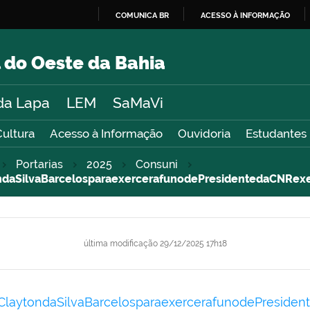
COMUNICA BR
ACESSO À INFORMAÇÃO
IR
PARA
 do Oeste da Bahia
O
CONTEÚDO
da Lapa
LEM
SaMaVi
Cultura
Acesso à Informação
Ouvidoria
Estudantes
Portarias
2025
Consuni
SilvaBarcelosparaexercerafunodePresidentedaCNRexe
última modificação
29/12/2025 17h18
ytondaSilvaBarcelosparaexercerafunodePresiden