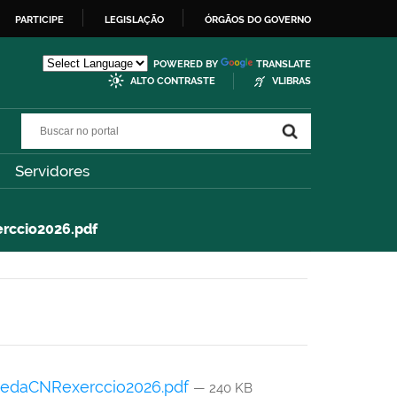
PARTICIPE
LEGISLAÇÃO
ÓRGÃOS DO GOVERNO
POWERED BY
TRANSLATE
ALTO CONTRASTE
VLIBRAS
Buscar no portal
Buscar no portal
Servidores
rccio2026.pdf
tedaCNRexerccio2026.pdf
— 240 KB