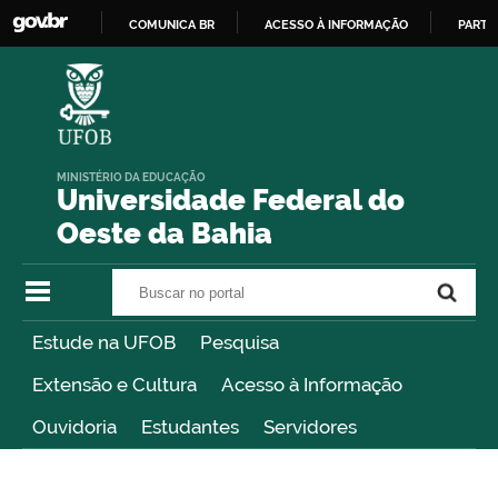
COMUNICA BR
ACESSO À INFORMAÇÃO
PARTI
IR
PARA
O
CONTEÚDO
MINISTÉRIO DA EDUCAÇÃO
Universidade Federal do
Oeste da Bahia
Buscar no portal
Buscar no portal
Estude na UFOB
Pesquisa
Extensão e Cultura
Acesso à Informação
Ouvidoria
Estudantes
Servidores