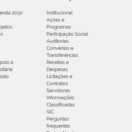
genda 2030
Institucional
Ações e
ojetos
Programas
os
Participação Social
Auditorias
Convênios e
Transferências
poio à
Receitas e
itária
Despesas
nsão
Licitações e
Contratos
Servidores
Informações
Classificadas
SIC
Perguntas
frequentes