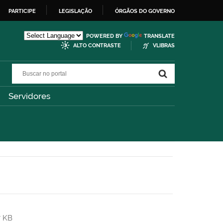
PARTICIPE
LEGISLAÇÃO
ÓRGÃOS DO GOVERNO
POWERED BY
TRANSLATE
ALTO CONTRASTE
VLIBRAS
Buscar no portal
Buscar no portal
Servidores
7 KB