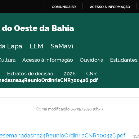
COMUNICA BR
ACESSO À INFORMAÇÃO
IR
PARA
 do Oeste da Bahia
O
CONTEÚDO
da Lapa
LEM
SaMaVi
Cultura
Acesso à Informação
Ouvidoria
Estudantes
Extratos de decisão
2026
CNR
dasna24ReunioOrdinriaCNR300426.pdf
última modificação
05/05/2026 10h59
semanadasna24ReunioOrdinriaCNR300426.pdf
— 41