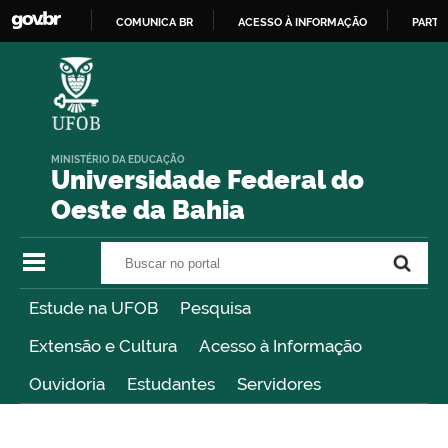
COMUNICA BR
ACESSO À INFORMAÇÃO
PARTI
IR
PARA
O
CONTEÚDO
MINISTÉRIO DA EDUCAÇÃO
Universidade Federal do
Oeste da Bahia
Buscar no portal
Buscar no portal
Estude na UFOB
Pesquisa
Extensão e Cultura
Acesso à Informação
Ouvidoria
Estudantes
Servidores