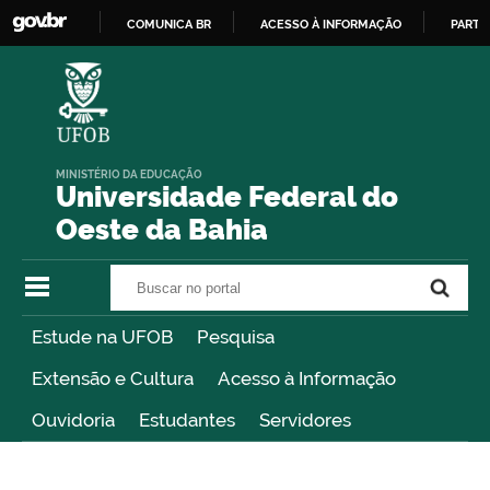
COMUNICA BR
ACESSO À INFORMAÇÃO
PARTI
IR
PARA
O
CONTEÚDO
MINISTÉRIO DA EDUCAÇÃO
Universidade Federal do
Oeste da Bahia
Buscar no portal
Buscar no portal
Estude na UFOB
Pesquisa
Extensão e Cultura
Acesso à Informação
Ouvidoria
Estudantes
Servidores