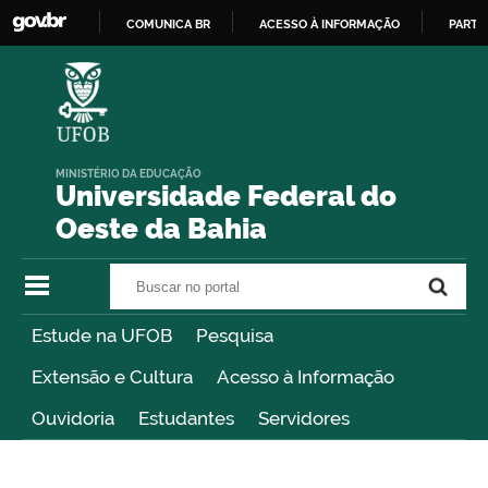
COMUNICA BR
ACESSO À INFORMAÇÃO
PARTI
IR
PARA
O
CONTEÚDO
MINISTÉRIO DA EDUCAÇÃO
Universidade Federal do
Oeste da Bahia
Buscar no portal
Buscar no portal
Estude na UFOB
Pesquisa
Extensão e Cultura
Acesso à Informação
Ouvidoria
Estudantes
Servidores