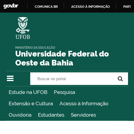
COMUNICA BR
ACESSO À INFORMAÇÃO
PARTI
IR
PARA
O
CONTEÚDO
MINISTÉRIO DA EDUCAÇÃO
Universidade Federal do
Oeste da Bahia
Buscar no portal
Buscar no portal
Estude na UFOB
Pesquisa
Extensão e Cultura
Acesso à Informação
Ouvidoria
Estudantes
Servidores