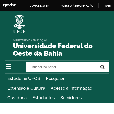
COMUNICA BR
ACESSO À INFORMAÇÃO
PARTI
IR
PARA
O
CONTEÚDO
MINISTÉRIO DA EDUCAÇÃO
Universidade Federal do
Oeste da Bahia
Buscar no portal
Buscar no portal
Estude na UFOB
Pesquisa
Extensão e Cultura
Acesso à Informação
Ouvidoria
Estudantes
Servidores