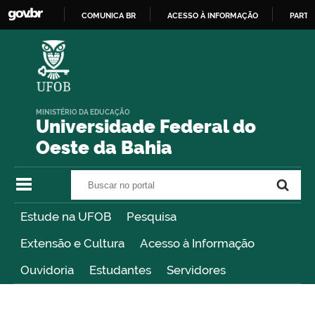
COMUNICA BR
ACESSO À INFORMAÇÃO
PARTI
IR
PARA
O
CONTEÚDO
MINISTÉRIO DA EDUCAÇÃO
Universidade Federal do
Oeste da Bahia
Buscar no portal
Buscar no portal
Estude na UFOB
Pesquisa
Extensão e Cultura
Acesso à Informação
Ouvidoria
Estudantes
Servidores