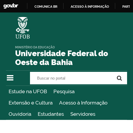
COMUNICA BR
ACESSO À INFORMAÇÃO
PARTI
IR
PARA
O
CONTEÚDO
MINISTÉRIO DA EDUCAÇÃO
Universidade Federal do
Oeste da Bahia
Buscar no portal
Buscar no portal
Estude na UFOB
Pesquisa
Extensão e Cultura
Acesso à Informação
Ouvidoria
Estudantes
Servidores