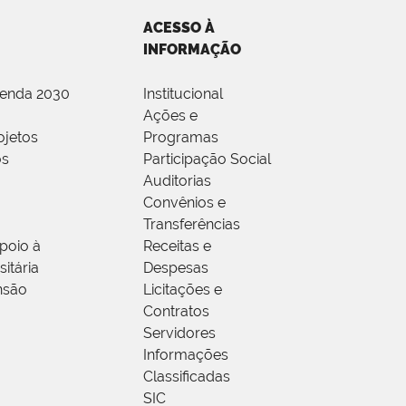
ACESSO À
INFORMAÇÃO
genda 2030
Institucional
Ações e
ojetos
Programas
os
Participação Social
Auditorias
Convênios e
Transferências
poio à
Receitas e
itária
Despesas
nsão
Licitações e
Contratos
Servidores
Informações
Classificadas
SIC