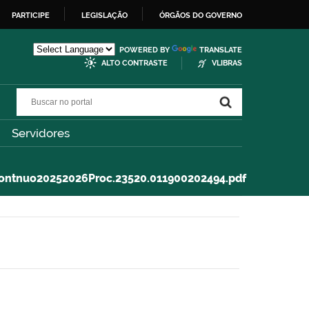
PARTICIPE
LEGISLAÇÃO
ÓRGÃOS DO GOVERNO
POWERED BY
TRANSLATE
ALTO CONTRASTE
VLIBRAS
Buscar no portal
Buscar no portal
Servidores
ontnuo20252026Proc.23520.011900202494.pdf