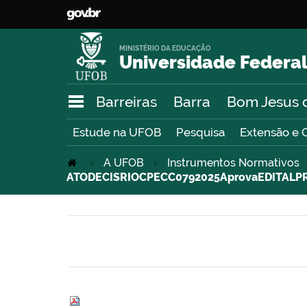
MINISTÉRIO DA EDUCAÇÃO
Universidade Federal
Barreiras
Barra
Bom Jesus 
Estude na UFOB
Pesquisa
Extensão e 
A UFOB
Instrumentos Normativos
ATODECISRIOCPECC0792025AprovaEDITALPROPG