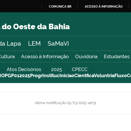
COMUNICA BR
ACESSO À INFORMAÇÃO
IR
PARA
 do Oeste da Bahia
O
CONTEÚDO
da Lapa
LEM
SaMaVi
Cultura
Acesso à Informação
Ouvidoria
Estudantes
Atos Decisórios
2025
CPECC
P012025ProgrInstitucIniciaoCientficaVoluntriaFluxoC
última modificação
05/03/2025 14h31