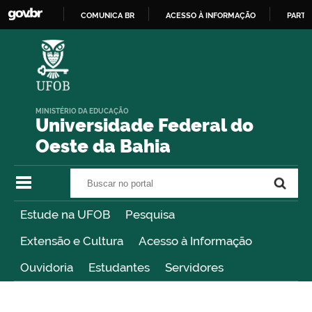
COMUNICA BR
ACESSO À INFORMAÇÃO
PARTI
IR
PARA
O
CONTEÚDO
MINISTÉRIO DA EDUCAÇÃO
Universidade Federal do
Oeste da Bahia
Buscar no portal
Buscar no portal
Estude na UFOB
Pesquisa
Extensão e Cultura
Acesso à Informação
Ouvidoria
Estudantes
Servidores