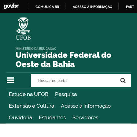
COMUNICA BR
ACESSO À INFORMAÇÃO
PARTI
IR
PARA
O
CONTEÚDO
MINISTÉRIO DA EDUCAÇÃO
Universidade Federal do
Oeste da Bahia
Buscar no portal
Buscar no portal
Estude na UFOB
Pesquisa
Extensão e Cultura
Acesso à Informação
Ouvidoria
Estudantes
Servidores