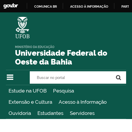
COMUNICA BR
ACESSO À INFORMAÇÃO
PARTI
IR
PARA
O
CONTEÚDO
MINISTÉRIO DA EDUCAÇÃO
Universidade Federal do
Oeste da Bahia
Buscar no portal
Buscar no portal
Estude na UFOB
Pesquisa
Extensão e Cultura
Acesso à Informação
Ouvidoria
Estudantes
Servidores