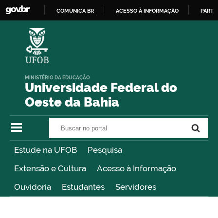
COMUNICA BR
ACESSO À INFORMAÇÃO
PARTI
IR
PARA
O
CONTEÚDO
MINISTÉRIO DA EDUCAÇÃO
Universidade Federal do
Oeste da Bahia
Buscar no portal
Buscar no portal
Estude na UFOB
Pesquisa
Extensão e Cultura
Acesso à Informação
Ouvidoria
Estudantes
Servidores