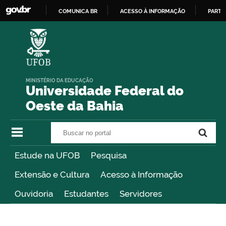
COMUNICA BR
ACESSO À INFORMAÇÃO
PARTI
IR
PARA
O
CONTEÚDO
MINISTÉRIO DA EDUCAÇÃO
Universidade Federal do
Oeste da Bahia
Buscar no portal
Buscar no portal
Estude na UFOB
Pesquisa
Extensão e Cultura
Acesso à Informação
Ouvidoria
Estudantes
Servidores