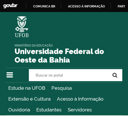
COMUNICA BR
ACESSO À INFORMAÇÃO
PARTI
IR
PARA
O
CONTEÚDO
MINISTÉRIO DA EDUCAÇÃO
Universidade Federal do
Oeste da Bahia
Buscar no portal
Buscar no portal
Estude na UFOB
Pesquisa
Extensão e Cultura
Acesso à Informação
Ouvidoria
Estudantes
Servidores