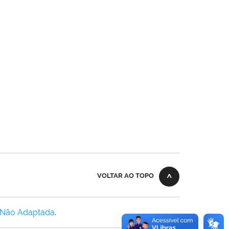
VOLTAR AO TOPO
 Não Adaptada
.