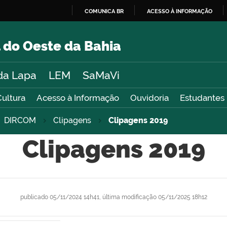
COMUNICA BR
ACESSO À INFORMAÇÃO
IR
PARA
 do Oeste da Bahia
O
CONTEÚDO
da Lapa
LEM
SaMaVi
Cultura
Acesso à Informação
Ouvidoria
Estudantes
DIRCOM
Clipagens
Clipagens 2019
Clipagens 2019
publicado
05/11/2024 14h41,
última modificação
05/11/2025 18h12