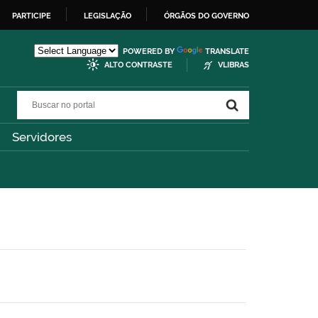
PARTICIPE
LEGISLAÇÃO
ÓRGÃOS DO GOVERNO
POWERED BY
TRANSLATE
ALTO CONTRASTE
VLIBRAS
Buscar no portal
Buscar no portal
Servidores