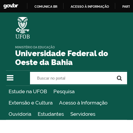
COMUNICA BR
ACESSO À INFORMAÇÃO
PARTI
IR
PARA
O
CONTEÚDO
MINISTÉRIO DA EDUCAÇÃO
Universidade Federal do
Oeste da Bahia
Buscar no portal
Buscar no portal
Estude na UFOB
Pesquisa
Extensão e Cultura
Acesso à Informação
Ouvidoria
Estudantes
Servidores