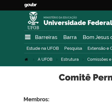
MINISTÉRIO DA EDUCAÇÃO
Universidade Federal
Barreiras
Barra
Bom Jesus 
Estude na UFOB
Pesquisa
Extensão e 
A UFOB
Estrutura
Comissões e
Comitê Per
Membros: