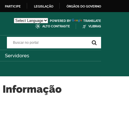
PARTICIPE
LEGISLAÇÃO
ÓRGÃOS DO GOVERNO
POWERED BY
TRANSLATE
ALTO CONTRASTE
VLIBRAS
Buscar no portal
Buscar no portal
Servidores
 Informação