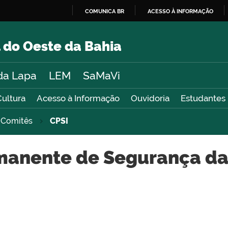
COMUNICA BR
ACESSO À INFORMAÇÃO
IR
PARA
 do Oeste da Bahia
O
CONTEÚDO
da Lapa
LEM
SaMaVi
Cultura
Acesso à Informação
Ouvidoria
Estudantes
 Comitês
CPSI
manente de Segurança da