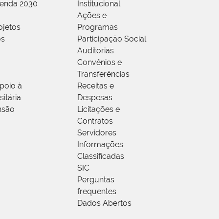
genda 2030
Institucional
Ações e
ojetos
Programas
os
Participação Social
Auditorias
Convênios e
Transferências
poio à
Receitas e
itária
Despesas
nsão
Licitações e
Contratos
Servidores
Informações
Classificadas
SIC
Perguntas
frequentes
Dados Abertos