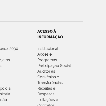
ACESSO À
INFORMAÇÃO
genda 2030
Institucional
Ações e
ojetos
Programas
os
Participação Social
Auditorias
Convênios e
Transferências
poio à
Receitas e
itária
Despesas
nsão
Licitações e
Contratos