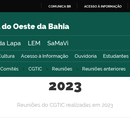
COMUNICA BR
ACESSO À INFORMAÇÃO
IR
PARA
 do Oeste da Bahia
O
CONTEÚDO
da Lapa
LEM
SaMaVi
Cultura
Acesso à Informação
Ouvidoria
Estudantes
 Comitês
CGTIC
Reuniões
Reuniões anteriores
2023
Reuniões do CGTIC realizadas em 2023