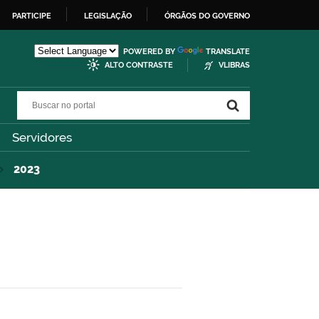
PARTICIPE
LEGISLAÇÃO
ÓRGÃOS DO GOVERNO
POWERED BY
TRANSLATE
ALTO CONTRASTE
VLIBRAS
Buscar no portal
Buscar no portal
Servidores
2023