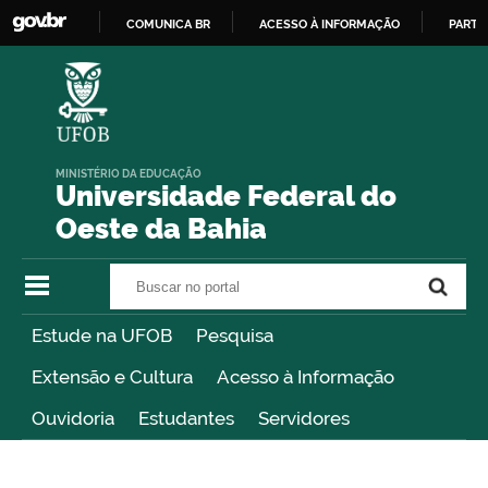
COMUNICA BR
ACESSO À INFORMAÇÃO
PARTI
IR
PARA
O
CONTEÚDO
MINISTÉRIO DA EDUCAÇÃO
Universidade Federal do
Oeste da Bahia
Buscar no portal
Buscar no portal
Estude na UFOB
Pesquisa
Extensão e Cultura
Acesso à Informação
Ouvidoria
Estudantes
Servidores