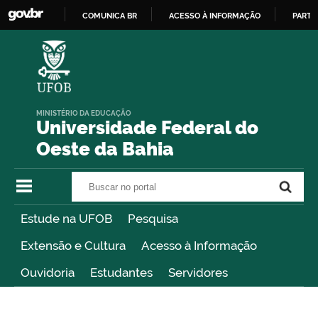
COMUNICA BR
ACESSO À INFORMAÇÃO
PARTI
IR
PARA
O
CONTEÚDO
MINISTÉRIO DA EDUCAÇÃO
Universidade Federal do
Oeste da Bahia
Buscar no portal
Buscar no portal
Estude na UFOB
Pesquisa
Extensão e Cultura
Acesso à Informação
Ouvidoria
Estudantes
Servidores