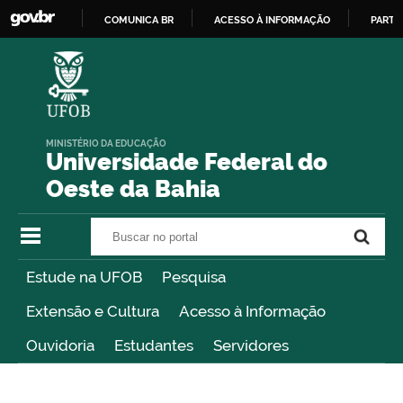
COMUNICA BR
ACESSO À INFORMAÇÃO
PARTI
IR
PARA
O
CONTEÚDO
MINISTÉRIO DA EDUCAÇÃO
Universidade Federal do
Oeste da Bahia
Buscar no portal
Buscar no portal
Estude na UFOB
Pesquisa
Extensão e Cultura
Acesso à Informação
Ouvidoria
Estudantes
Servidores