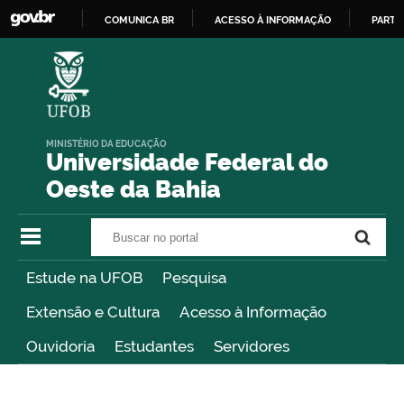
COMUNICA BR
ACESSO À INFORMAÇÃO
PARTI
IR
PARA
O
CONTEÚDO
MINISTÉRIO DA EDUCAÇÃO
Universidade Federal do
Oeste da Bahia
Buscar no portal
Buscar no portal
Estude na UFOB
Pesquisa
Extensão e Cultura
Acesso à Informação
Ouvidoria
Estudantes
Servidores