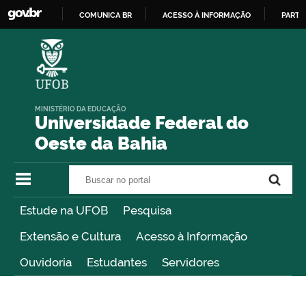
COMUNICA BR
ACESSO À INFORMAÇÃO
PARTI
IR
PARA
O
CONTEÚDO
MINISTÉRIO DA EDUCAÇÃO
Universidade Federal do
Oeste da Bahia
Buscar no portal
Buscar no portal
Estude na UFOB
Pesquisa
Extensão e Cultura
Acesso à Informação
Ouvidoria
Estudantes
Servidores