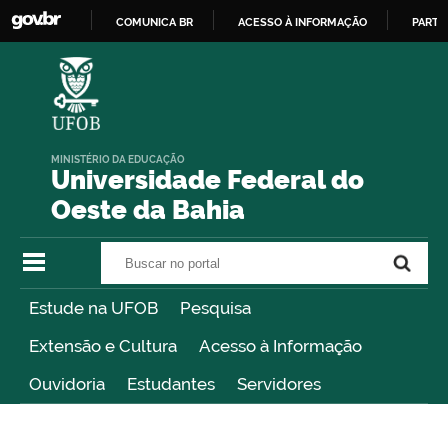
COMUNICA BR
ACESSO À INFORMAÇÃO
PARTI
IR
PARA
O
CONTEÚDO
MINISTÉRIO DA EDUCAÇÃO
Universidade Federal do
Oeste da Bahia
Buscar no portal
Buscar no portal
Estude na UFOB
Pesquisa
Extensão e Cultura
Acesso à Informação
Ouvidoria
Estudantes
Servidores