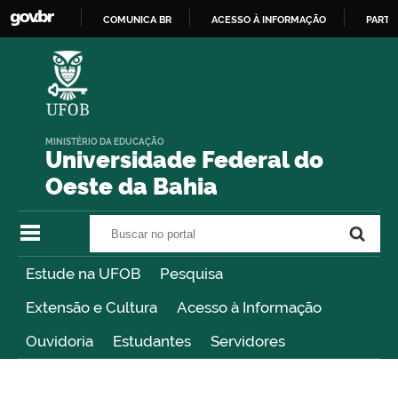
COMUNICA BR
ACESSO À INFORMAÇÃO
PARTI
IR
PARA
O
CONTEÚDO
MINISTÉRIO DA EDUCAÇÃO
Universidade Federal do
Oeste da Bahia
Buscar no portal
Buscar no portal
Estude na UFOB
Pesquisa
Extensão e Cultura
Acesso à Informação
Ouvidoria
Estudantes
Servidores