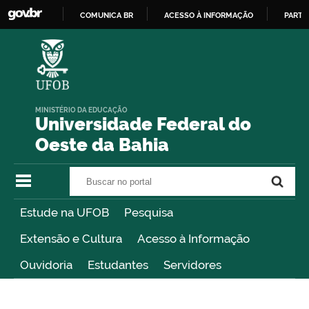
COMUNICA BR
ACESSO À INFORMAÇÃO
PARTI
IR
PARA
O
CONTEÚDO
MINISTÉRIO DA EDUCAÇÃO
Universidade Federal do
Oeste da Bahia
Buscar no portal
Buscar no portal
Estude na UFOB
Pesquisa
Extensão e Cultura
Acesso à Informação
Ouvidoria
Estudantes
Servidores