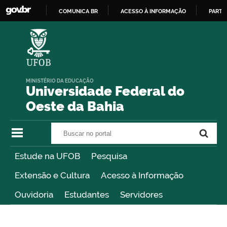
COMUNICA BR
ACESSO À INFORMAÇÃO
PARTI
IR
PARA
O
CONTEÚDO
MINISTÉRIO DA EDUCAÇÃO
Universidade Federal do
Oeste da Bahia
Buscar no portal
Buscar no portal
Estude na UFOB
Pesquisa
Extensão e Cultura
Acesso à Informação
Ouvidoria
Estudantes
Servidores