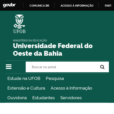
COMUNICA BR
ACESSO À INFORMAÇÃO
PARTI
IR
PARA
O
CONTEÚDO
MINISTÉRIO DA EDUCAÇÃO
Universidade Federal do
Oeste da Bahia
Buscar no portal
Buscar no portal
Estude na UFOB
Pesquisa
Extensão e Cultura
Acesso à Informação
Ouvidoria
Estudantes
Servidores