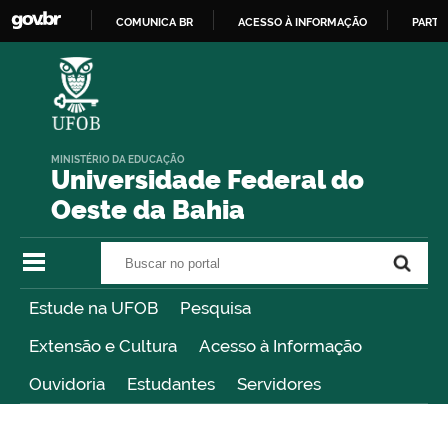
COMUNICA BR
ACESSO À INFORMAÇÃO
PARTI
IR
PARA
O
CONTEÚDO
MINISTÉRIO DA EDUCAÇÃO
Universidade Federal do
Oeste da Bahia
Buscar no portal
Buscar no portal
Estude na UFOB
Pesquisa
Extensão e Cultura
Acesso à Informação
Ouvidoria
Estudantes
Servidores