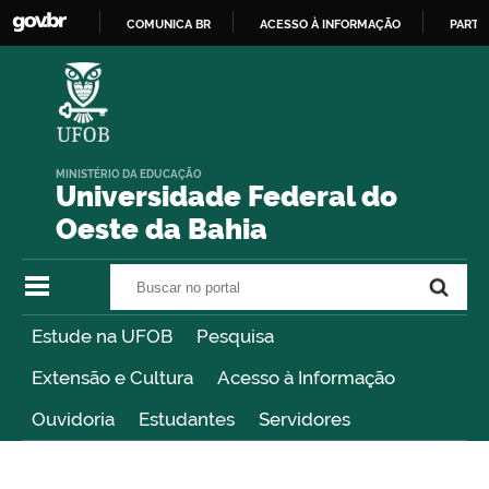
COMUNICA BR
ACESSO À INFORMAÇÃO
PARTI
IR
PARA
O
CONTEÚDO
MINISTÉRIO DA EDUCAÇÃO
Universidade Federal do
Oeste da Bahia
Buscar no portal
Buscar no portal
Estude na UFOB
Pesquisa
Extensão e Cultura
Acesso à Informação
Ouvidoria
Estudantes
Servidores