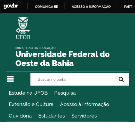
COMUNICA BR
ACESSO À INFORMAÇÃO
PARTI
IR
PARA
O
CONTEÚDO
MINISTÉRIO DA EDUCAÇÃO
Universidade Federal do
Oeste da Bahia
Buscar no portal
Buscar no portal
Estude na UFOB
Pesquisa
Extensão e Cultura
Acesso à Informação
Ouvidoria
Estudantes
Servidores