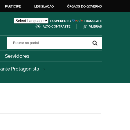
PARTICIPE
LEGISLAÇÃO
ÓRGÃOS DO GOVERNO
POWERED BY
TRANSLATE
ALTO CONTRASTE
VLIBRAS
Buscar no portal
Buscar no portal
Servidores
dante Protagonista