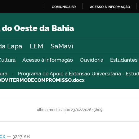
COMUNICA BR
ACESSO À INFORMAÇÃO
IR
PARA
 do Oeste da Bahia
O
CONTEÚDO
da Lapa
LEM
SaMaVi
Cultura
Acesso à Informação
Ouvidoria
Estudantes
tura
Programa de Apoio à Extensão Universitária - Estu
XOVITERMODECOMPROMISSO.docx
última modificação
23/02/2026 15h09
cx
— 3227 KB