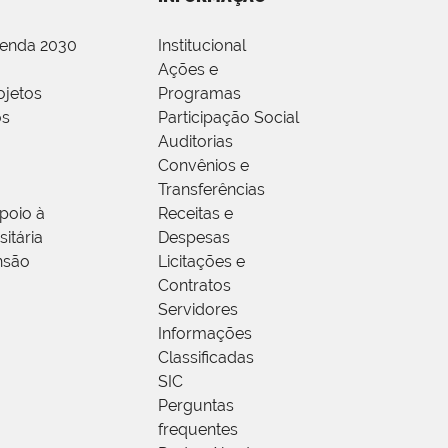
genda 2030
Institucional
Ações e
ojetos
Programas
os
Participação Social
Auditorias
Convênios e
Transferências
poio à
Receitas e
itária
Despesas
nsão
Licitações e
Contratos
Servidores
Informações
Classificadas
SIC
Perguntas
frequentes